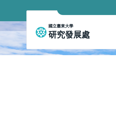
跳
到
主
要
國立臺東大學
內
研究發展處
容
區