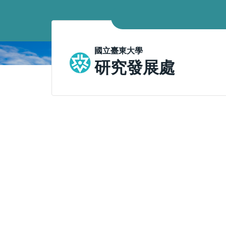
跳
到
主
要
國立臺東大學
內
研究發展處
容
區