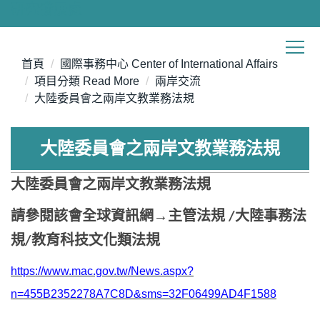
研究發展處
跳
到
主
要
首頁
國際事務中心 Center of International Affairs
內
項目分類 Read More
兩岸交流
容
大陸委員會之兩岸文教業務法規
區
大陸委員會之兩岸文教業務法規
大陸委員會之兩岸文教業務法規
請參閱
該會全球資訊網
→
主
管法
規
大陸事務法
/
規
教育科技文化類法規
/
https://www.mac.gov.tw/News.aspx?
n=455B2352278A7C8D&sms=32F06499AD4F1588