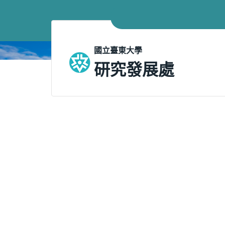
跳
到
主
要
國立臺東大學
內
研究發展處
容
區