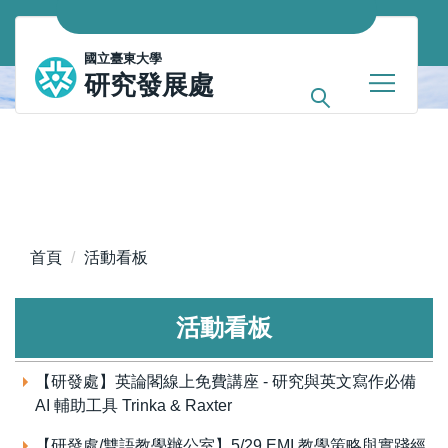
跳
到
國立臺東大學
主
研究發展處
要
內
容
區
首頁
活動看板
活動看板
【研發處】英論閣線上免費講座 - 研究與英文寫作必備
AI 輔助工具 Trinka & Raxter
【研發處/雙語教學辦公室】5/29 EMI 教學策略與實踐經