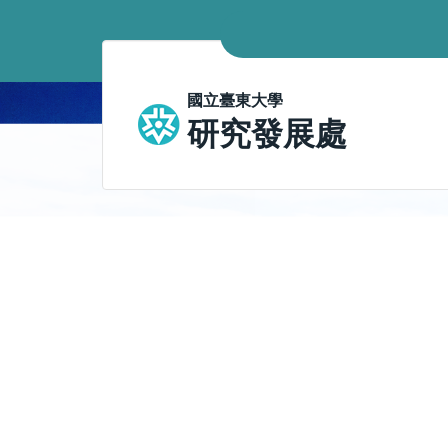
跳
到
主
要
國立臺東大學
內
研究發展處
容
區