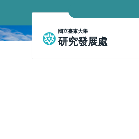
跳
到
主
要
國立臺東大學
內
研究發展處
容
區