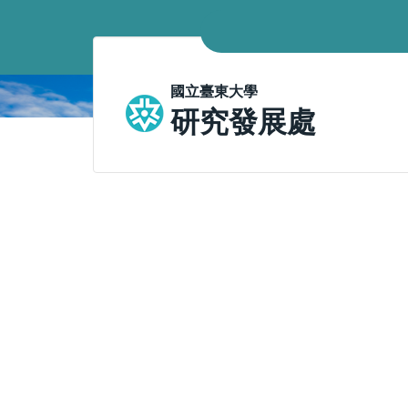
跳
到
主
要
國立臺東大學
內
研究發展處
容
區