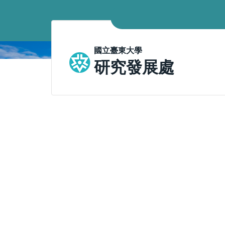
跳
到
主
要
國立臺東大學
內
研究發展處
容
區