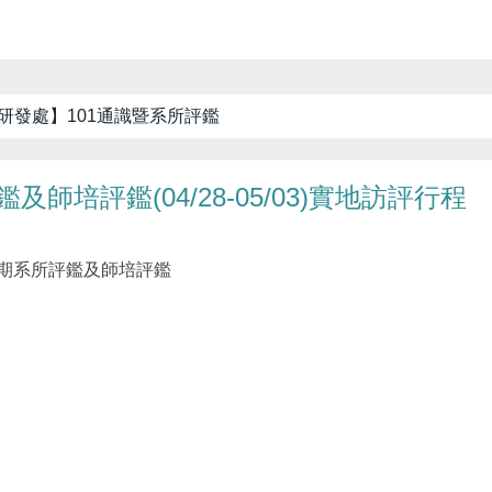
研發處】101通識暨系所評鑑
培評鑑(04/28-05/03)實地訪評行程
週期系所評鑑及師培評鑑