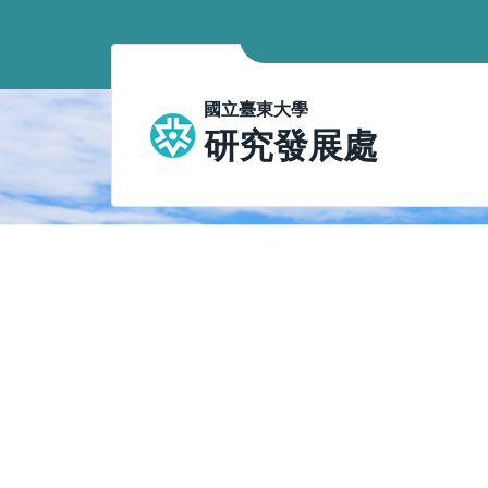
跳
到
主
要
國立臺東大學
內
研究發展處
容
區