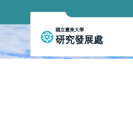
跳
到
主
要
國立臺東大學
內
研究發展處
容
區