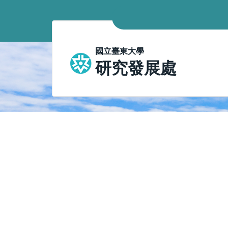
跳
到
主
要
國立臺東大學
內
研究發展處
容
區