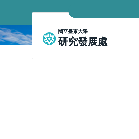
跳
到
主
要
國立臺東大學
內
研究發展處
容
區