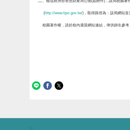
二
、
檢送經濟部智慧財產局公函(如附件)，該局校園著
(
http://www.tipo.gov.tw/
)，取得路徑為：該局網站首頁
校園著作權
，請於校內適當網站連結，俾供師生參考
:::