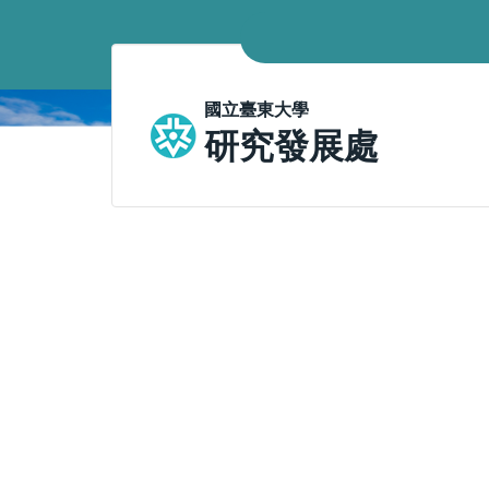
跳
到
主
要
國立臺東大學
內
研究發展處
容
區