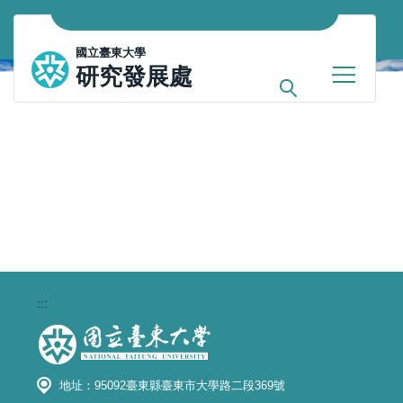
跳
到
國立臺東大學
主
研究發展處
要
內
容
區
:::
地址：95092臺東縣臺東市大學路二段369號