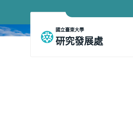
跳
到
主
要
國立臺東大學
內
研究發展處
容
區