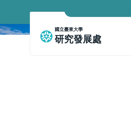
跳
到
主
要
國立臺東大學
內
研究發展處
容
區