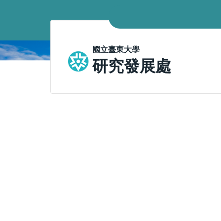
跳
到
主
要
國立臺東大學
內
研究發展處
容
區