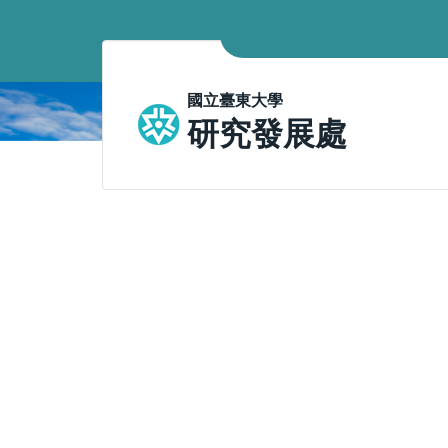
跳
到
主
要
國立臺東大學
內
研究發展處
容
區