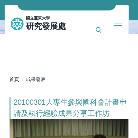
跳
到
國立臺東大學
主
研究發展處
要
內
容
區
首頁
成果發表
20100301大專生參與國科會計畫申
請及執行經驗成果分享工作坊