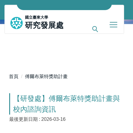
跳
到
國立臺東大學
主
研究發展處
要
內
容
區
首頁
傅爾布萊特獎助計畫
【研發處】傅爾布萊特獎助計畫與
校內諮詢資訊
最後更新日期 :
2026-03-16