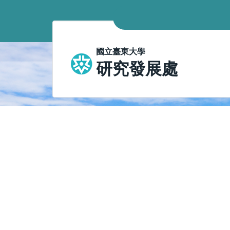
跳
到
主
要
國立臺東大學
內
研究發展處
容
區