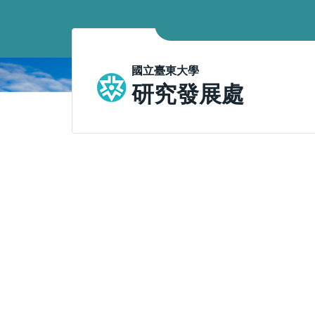
跳
到
主
要
國立臺東大學
內
研究發展處
容
區