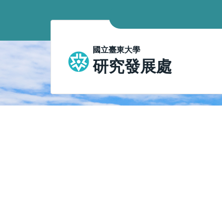
跳
到
主
要
國立臺東大學
內
研究發展處
容
區