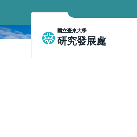
跳
到
主
要
國立臺東大學
內
研究發展處
容
區