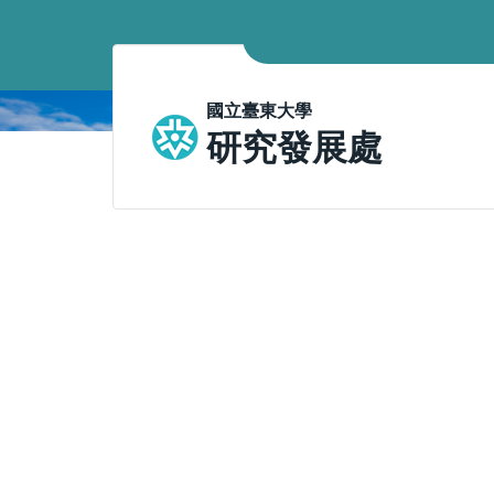
跳
到
主
要
國立臺東大學
內
研究發展處
容
區