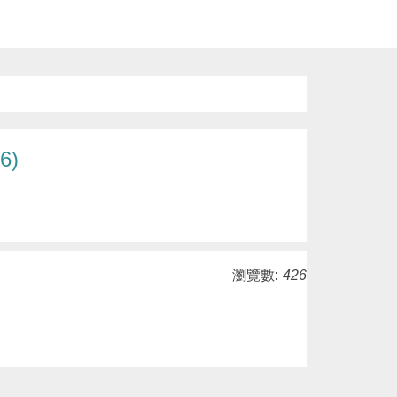
6)
瀏覽數:
426