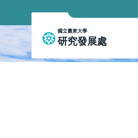
跳
到
主
要
國立臺東大學
內
研究發展處
容
區