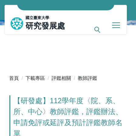
跳
到
國立臺東大學
主
研究發展處
要
內
容
區
首頁
下載專區
評鑑相關
教師評鑑
【研發處】112學年度〈院、系、
所、中心〉教師評鑑，評鑑辦法、
申請免評或延評及預計評鑑教師名
單