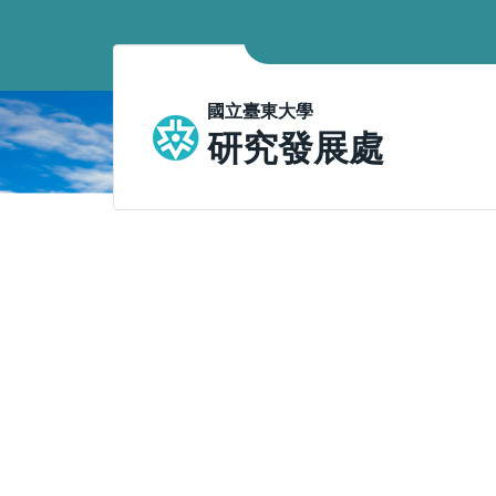
跳
到
主
要
國立臺東大學
內
研究發展處
容
區