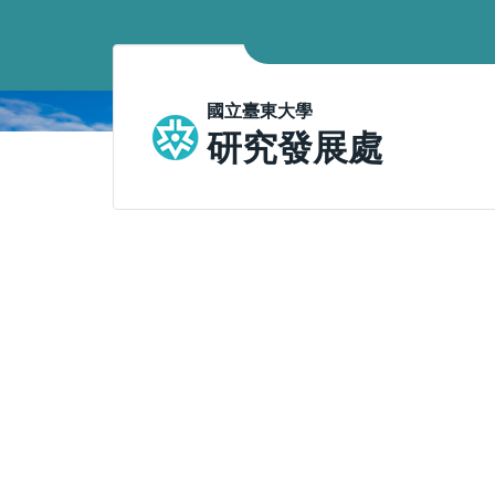
跳
到
主
要
國立臺東大學
內
研究發展處
容
區