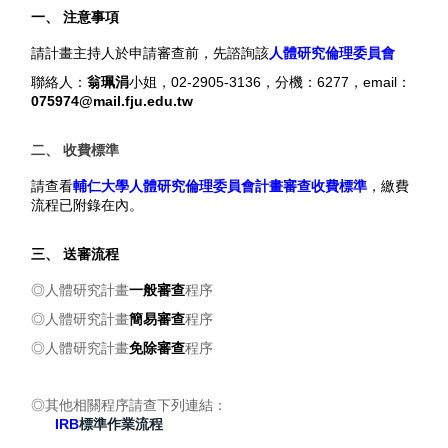
一、
注意事項
請計畫主持人於申請審查前，先諮詢該
人體研究倫理委員會
小姐，
02-2905-3136
6277
email
聯絡人：
翁珮涓
，分機：
，
：
075974@mail.fju.edu.tw
收費標準
二、
，繳費
請查看
輔仁大學人體研究倫理委員會計畫審查收費標準
流程已附錄在內。
三、
送審流程
程序
◎
人體研究計畫
一般審查
簡易審查
程序
◎
人體研究計畫
程序
◎
人體研究計畫
免除審查
◎
其他相關程序請查下列連結：
IRB
標準作業流程