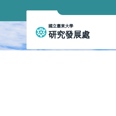
跳
到
主
要
國立臺東大學
內
研究發展處
容
區